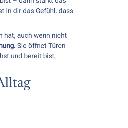
bist – dann stärkt das
 in dir das Gefühl, dass
n hat, auch wenn nicht
nung.
Sie öffnet Türen
st und bereit bist,
.
Alltag