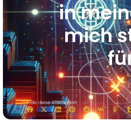
in mei
mich s
fü
Teile diese Affirmation: