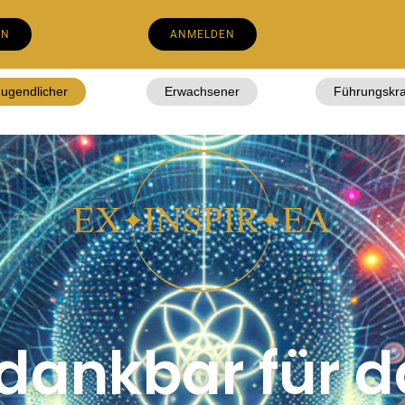
EN
ANMELDEN
Jugendlicher
Erwachsener
Führungskra
 dankbar für 