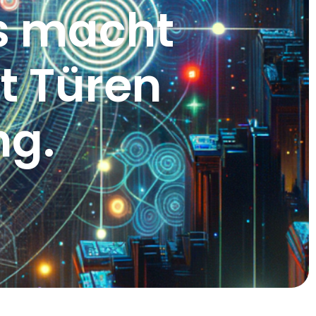
s macht
t Türen
ng.