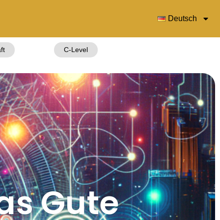
Deutsch
ft
C-Level
das Gute