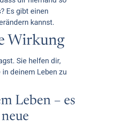
 dass dir niemand so
? Es gibt einen
verändern kannst.
ße Wirkung
gst. Sie helfen dir,
e in deinem Leben zu
em Leben – es
 neue