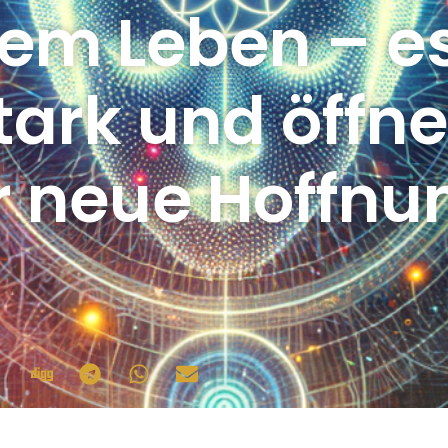
nem Leben – e
tark und öffne
r neue Hoffnu