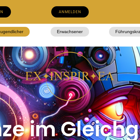
EN
ANMELDEN
Jugendlicher
Erwachsener
Führungskra
nze im Gleich