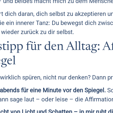
 – und beides macht mich zu dem Menschen,
rt dich daran, dich selbst zu akzeptieren u
wie ein innerer Tanz: Du bewegst dich zwis
wieder zurück zu dir selbst.
pp für den Alltag: Af
gel
n wirklich spüren, nicht nur denken? Dann p
abends für eine Minute vor den Spiegel.
Sc
ann sage laut – oder leise – die Affirmatio
cht von Licht und Schatten – in mir ruht di