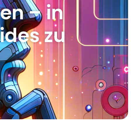
en – in
eides zu