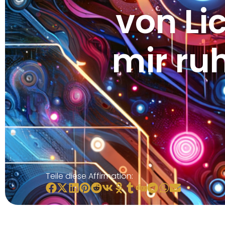
von Li
mir ruh
Teile diese Affirmation: