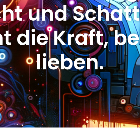
cht und Schatt
t die Kraft, b
lieben.