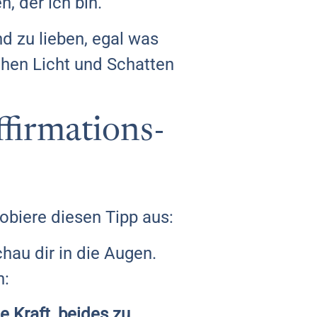
 der ich bin.
nd zu lieben, egal was
chen Licht und Schatten
firmations-
robiere diesen Tipp aus:
hau dir in die Augen.
n:
e Kraft, beides zu