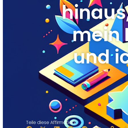
hinaus,
mein M
und i
Teile diese Affirmation: