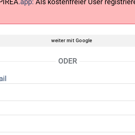
PIREA
.app:
Als kostenfreier User registriere
weiter mit
Google
ODER
il