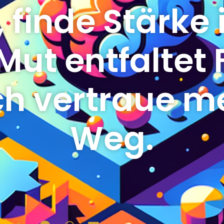
 finde Stärke 
ut entfaltet 
ch vertraue 
Weg.