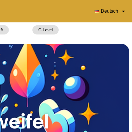
Deutsch
ft
C-Level
eifel