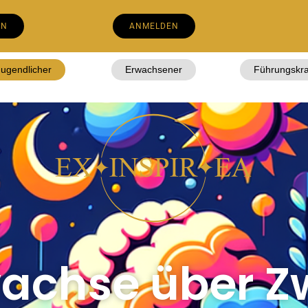
EN
ANMELDEN
Jugendlicher
Erwachsener
Führungskra
wachse über Zw