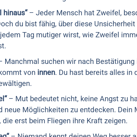
l hinaus“
– Jeder Mensch hat Zweifel, bes
och du bist fähig, über diese Unsicherhei
t jedem Tag mutiger wirst, wie Zweifel imm
t.
 Manchmal suchen wir nach Bestätigung 
t kommt von
innen
. Du hast bereits alles in
ewältigen.
el“
– Mut bedeutet nicht, keine Angst zu ha
 neue Möglichkeiten zu entdecken. Dein 
, die erst beim Fliegen ihre Kraft zeigen.
eg“
– Niemand kennt deinen Weg besser al