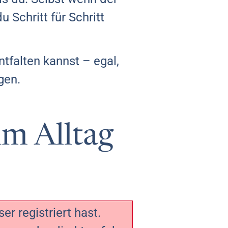
 Schritt für Schritt
tfalten kannst – egal,
gen.
im Alltag
r registriert hast.