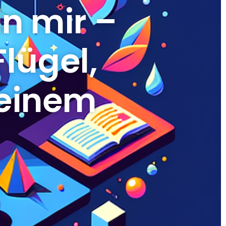
in mir –
Flügel,
meinem