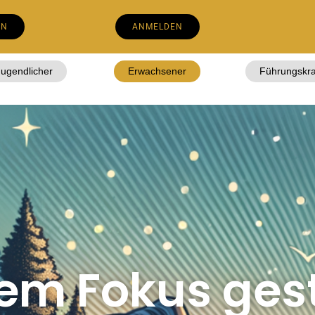
EN
ANMELDEN
Jugendlicher
Erwachsener
Führungskra
rem Fokus gest