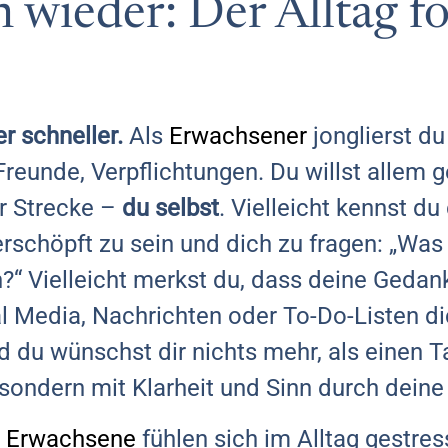
 wieder: Der Alltag fo
r schneller.
Als
Erwachsener
jonglierst du
Freunde, Verpflichtungen. Du willst allem 
er Strecke –
du selbst
. Vielleicht kennst d
rschöpft zu sein und dich zu fragen: „Was
n?“ Vielleicht merkst du, dass deine Gedan
l Media, Nachrichten oder To-Do-Listen d
du wünschst dir nichts mehr, als einen T
, sondern mit Klarheit und Sinn durch dein
e
Erwachsene
fühlen sich im Alltag gestres