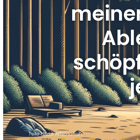
meinen
Abl
schöpf
Teile diese Affirmation: