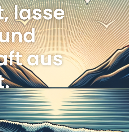
, lasse
 und
aft aus
.