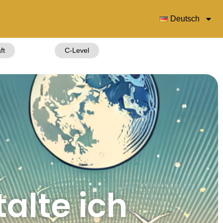
Deutsch
ft
C-Level
alte ich