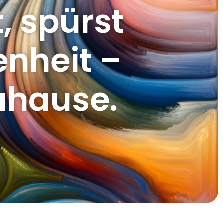
, spürst
nheit –
Zuhause.