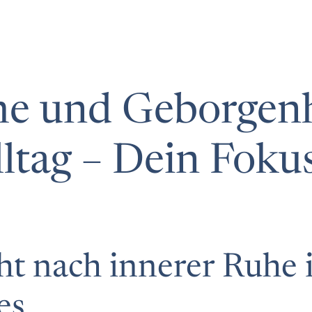
e und Geborgenh
ltag – Dein Fokus
t nach innerer Ruhe 
es