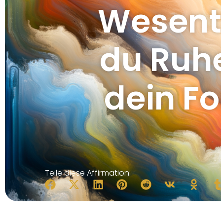
Wesentl
du Ruh
dein Fo
Teile diese Affirmation: