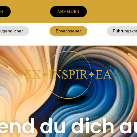
EN
ANMELDEN
Jugendlicher
Erwachsener
Führungskra
nd du dich a