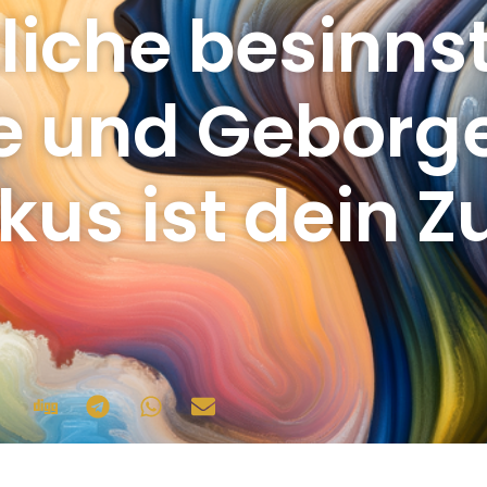
iche besinnst
e und Geborge
kus ist dein 