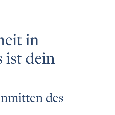
eit in
 ist dein
inmitten des