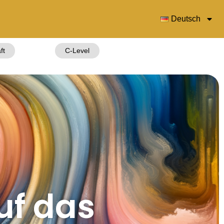
Deutsch
ft
C-Level
uf das