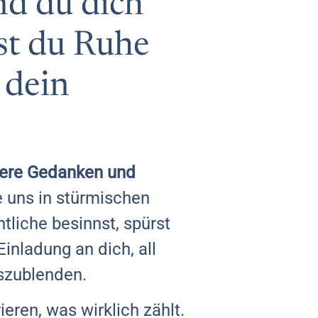
nd du dich
rst du Ruhe
 dein
nsere Gedanken und
e uns in stürmischen
tliche besinnst, spürst
inladung an dich, all
szublenden.
eren, was wirklich zählt.