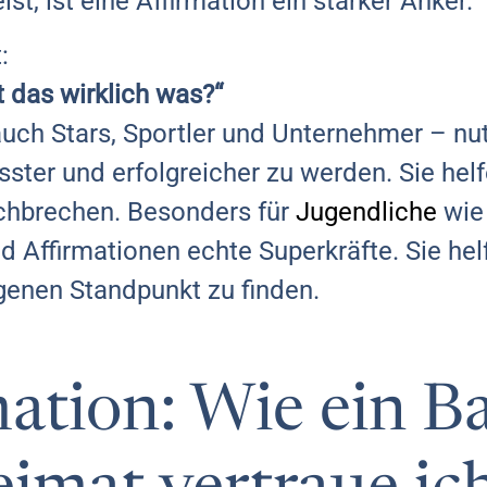
lst, ist eine Affirmation ein starker Anker.
:
t das wirklich was?“
ch Stars, Sportler und Unternehmer – nu
sster und erfolgreicher zu werden. Sie hel
hbrechen. Besonders für
Jugendliche
wie 
 Affirmationen echte Superkräfte. Sie helf
genen Standpunkt zu finden.
mation: Wie ein B