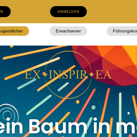
EN
ANMELDEN
Jugendlicher
Erwachsener
Führungskra
ein Baum in m