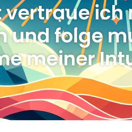
 vertraue ich
n und folge mu
e meiner Intu