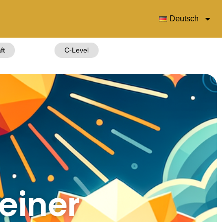
Deutsch
ft
C-Level
einer