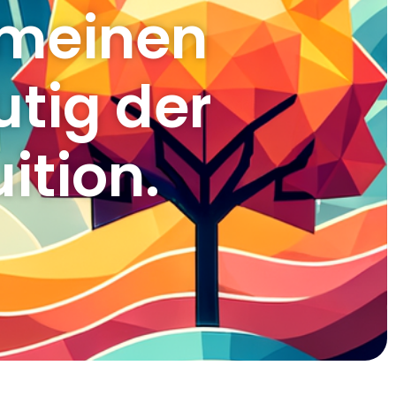
 meinen
tig der
ition.