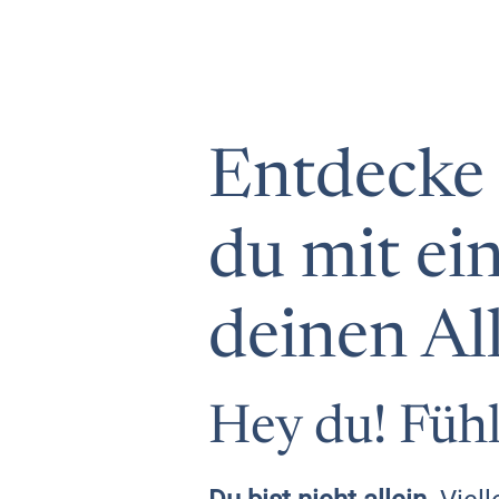
Entdecke 
du mit ei
deinen Al
Hey du! Füh