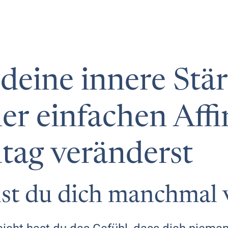
deine innere Stä
ner einfachen Aff
ltag veränderst
lst du dich manchmal 