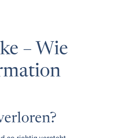
rke – Wie
irmation
verloren?