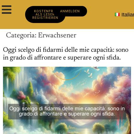
KOSTENFREI
ANMELDEN
Itali
ALS LESER
REGISTRIEREN
Categoria:
Erwachsener
Oggi scelgo di fidarmi delle mie capacità: sono
in grado di affrontare e superare ogni sfida.