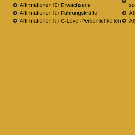
Affirmationen für Erwachsene
so
Affirmationen für Führungskräfte
Af
Affirmationen für C-Level-Persönlichkeiten
Af