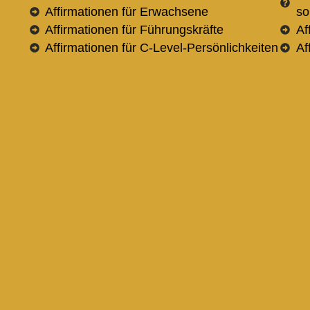
Affirmationen für Erwachsene
so
Affirmationen für Führungskräfte
Af
Affirmationen für C-Level-Persönlichkeiten
Af